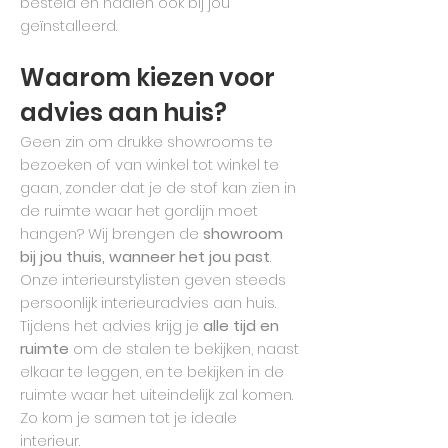
besteld en nadien ook bij jou
geïnstalleerd.
Waarom kiezen voor
advies aan huis?
Geen zin om drukke showrooms te
bezoeken of van winkel tot winkel te
gaan, zonder dat je de stof kan zien in
de ruimte waar het gordijn moet
hangen? Wij brengen de
showroom
bij jou thuis, wanneer het jou past
.
Onze interieurstylisten geven steeds
persoonlijk interieuradvies aan huis.
Tijdens het advies krijg je
alle tijd en
ruimte
om de stalen te bekijken, naast
elkaar te leggen, en te bekijken in de
ruimte waar het uiteindelijk zal komen.
Zo kom je samen tot je ideale
interieur.