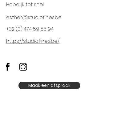
Hopelijk tot snel!
esther@studiofines.be
+32 (0) 474 59 55 94
https://studiofines.be/
Maak een afspraak