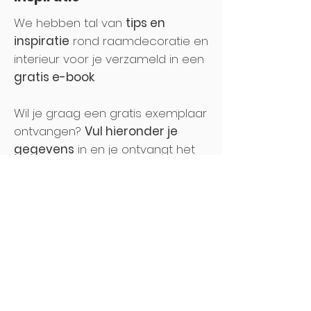
We hebben tal van
tips en
inspiratie
rond raamdecoratie en
interieur voor je verzameld in een
gratis e-book
.
Wil je graag een gratis exemplaar
ontvangen?
Vul hieronder je
gegevens
in en je ontvangt het
e-book meteen in je inbox!
Download ons gratis e-
book