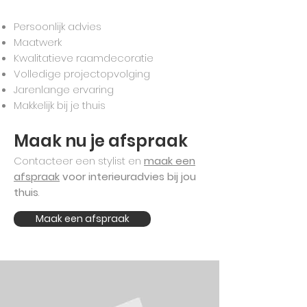
Persoonlijk advies
Maatwerk
Kwalitatieve raamdecoratie
Volledige projectopvolging
Jarenlange ervaring
Makkelijk bij je thuis
Maak nu je afspraak
Contacteer een stylist en
maak een
afspraak
voor interieuradvies bij jou
thuis
.
Maak een afspraak