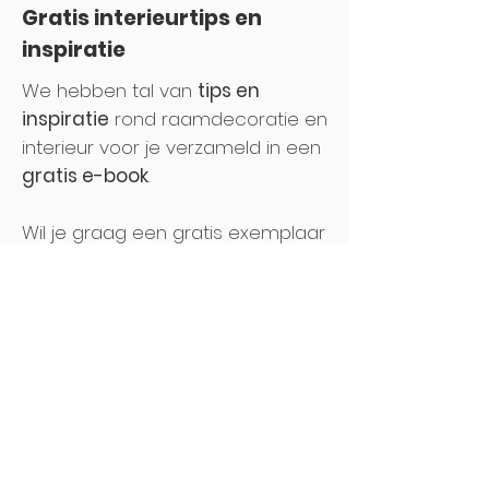
Gratis interieurtips en
inspiratie
We hebben tal van
tips en
inspiratie
rond raamdecoratie en
interieur voor je verzameld in een
gratis e-book
.
Wil je graag een gratis exemplaar
ontvangen?
Vul hieronder je
gegevens
in en je ontvangt het
e-book meteen in je inbox!
Download ons gratis e-
book