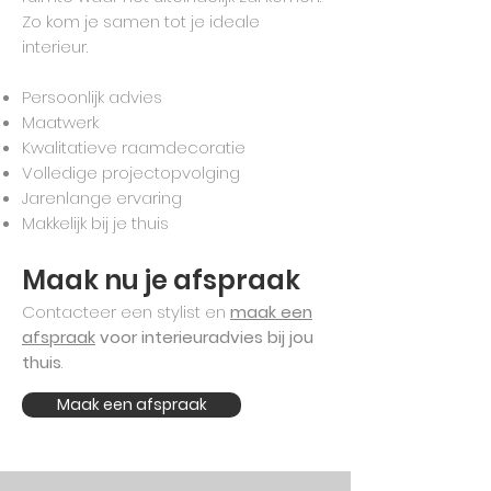
Zo kom je samen tot je ideale
interieur.
Persoonlijk advies
Maatwerk
Kwalitatieve raamdecoratie
Volledige projectopvolging
Jarenlange ervaring
Makkelijk bij je thuis
Maak nu je afspraak
Contacteer een stylist en
maak een
afspraak
voor interieuradvies bij jou
thuis
.
Maak een afspraak