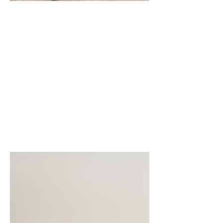
4 dec 2024
2 minuten om te lezen
Curtain Collective Day was
een succes!
Een dag vol inspiratie, kennis en
verbinding, speciaal georganiseerd
voor onze gemotiveerde groep
interieurspecialisten.