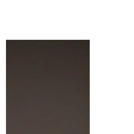
– Een Project van Lisa Jeuris
Voor een nieuwbouwvilla in Beernem
nam onze ervaren interieurstyliste Lisa
Jeuris de uitdaging aan om de
perfecte raamdecoratie te kiezen.