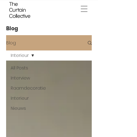
Blog
Blog
Interieur
All Posts
Interview
Raamdecoratie
Interieur
Nieuws