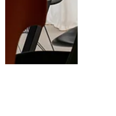
27 mrt 2025
2 minuten om te lezen
Raamdecoratie voor een
Nieuwbouw Villa in Beernem