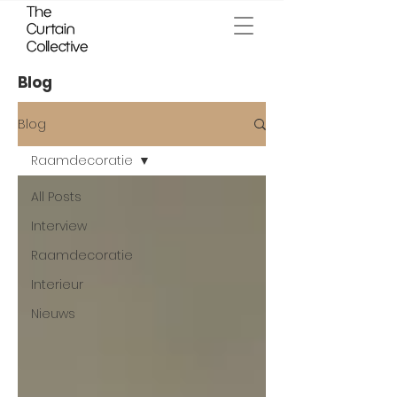
Blog
Blog
Raamdecoratie
All Posts
Interview
Raamdecoratie
Interieur
Nieuws