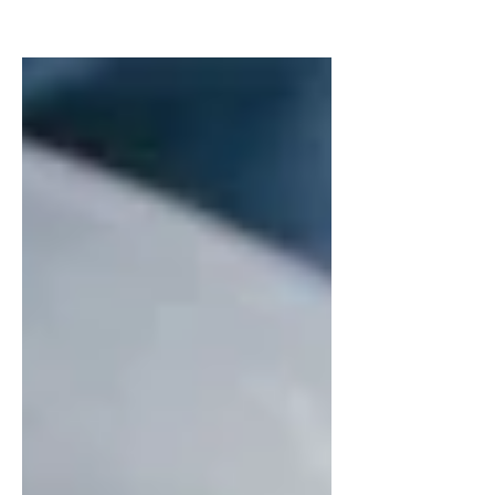
nam onze ervaren interieurstyliste Lisa
Jeuris de uitdaging aan om de
perfecte raamdecoratie te kiezen.