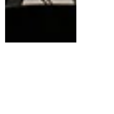
27 mrt 2025
2 minuten om te lezen
Raamdecoratie voor een
Nieuwbouw Villa in Beernem
– Een Project van Lisa Jeuris
Voor een nieuwbouwvilla in Beernem